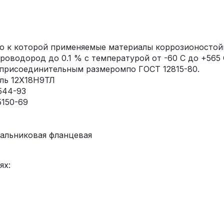
ю к которой применяемые материалы коррозионостойк
оводород до 0.1 % с температурой от -60 С до +565 
 присоединительным размеромпо ГОСТ 12815-80.
аль 12Х18Н9ТЛ
544-93
5150-69
альниковая фланцевая
ях: