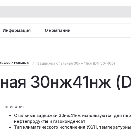
Информация
О компании
вижки стальные
Задвижка стальная 30нж41нж (DN 50-400)
ная 30нж41нж (
ОПИСАНИЕ
Стальные задвижки 30нж41нж используются для пер
нефтепродукты и газоконденсат.
Тип климатического исполнения УХЛ1, температурный