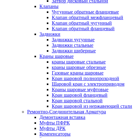
Затвор дисковый стальной
Клапаны
Чугунные обратные фланцевые
Клапан обратный межфланцевый
Клапан обратный чугунный
Клапан обратный фланцевый
Задвижки
Задвижки чугунные
Задвижки стальные
Задвижки шиберные
Краны шаровые
краны шаровые стальные
краны шаровые обрезные
Газовые краны шаровые
Кран шаровой полнопроходной
Шаровой кран с электроприводом
Краны шаровые муфтовые
Кран шаровой фланцевый
Кран шаровой стальной
Кран шаровой из нержавеющей стали
Ремонтно-Соединительная Арматура
Демонтажная вставка
Муфты ПФРК
Муфты ДРК
Компенсаторы