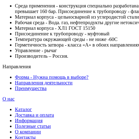
Среда применения - конструкция специально разработана 
превышает 160 бар. Присоединение к трубопроводу - фла
Материал корпуса - цельносварной из углеродистой стали
Рабочая среда - Вода. газ, нефтепродукты другие нетокс
Материал корпуса - ХЛ1 ГОСТ 15150
Присоединение к трубопроводу - муфтовый
Температура окружающей среды - не ниже -60С
Герметичность затвора - класса «A» в обоих направления
Управление - рычаг
Производитель – Россия.
Направления
Форма - Нужна помощь в выборе?
Направления деятельности
Преимущества
О нас
Каталог
Доставка и оплата
Информация
Полезные статьи
О компании
Контакты