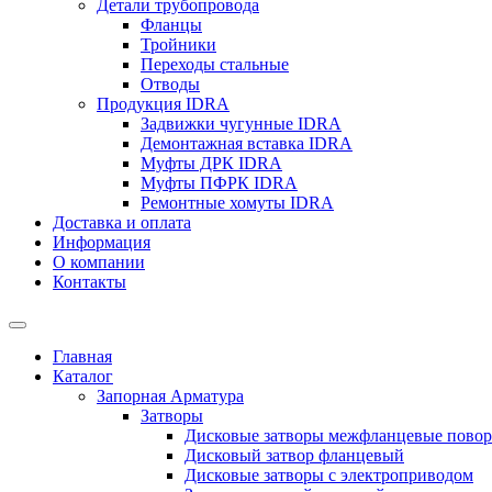
Детали трубопровода
Фланцы
Тройники
Переходы стальные
Отводы
Продукция IDRA
Задвижки чугунные IDRA
Демонтажная вставка IDRA
Муфты ДРК IDRA
Муфты ПФРК IDRA
Ремонтные хомуты IDRA
Доставка и оплата
Информация
О компании
Контакты
Главная
Каталог
Запорная Арматура
Затворы
Дисковые затворы межфланцевые пово
Дисковый затвор фланцевый
Дисковые затворы с электроприводом